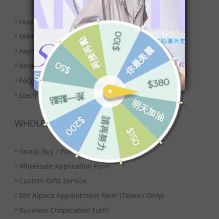
•
How to Buy?
•
Membership
•
Payment & Shipping
•
Returns
•
FAQs
•
Electronic Invoice
WHOLESALE
•
Group Buy / Procurement
•
Wholesale Application Form
•
Custom Gifts Service
•
DIY Alpaca Appointment Form (Taiwan Only)
•
Business Cooperation Form