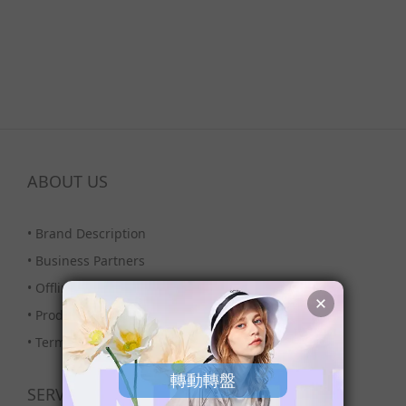
ABOUT US
•
Brand Description
•
Business Partners
•
Offline Stores
•
Products Column
•
Terms & Condition
SERVICE