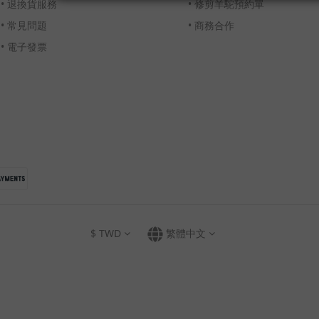
•
退換貨服務
•
修剪羊駝預約單
•
常見問題
•
商務合作
•
電子發票
$
TWD
繁體中文