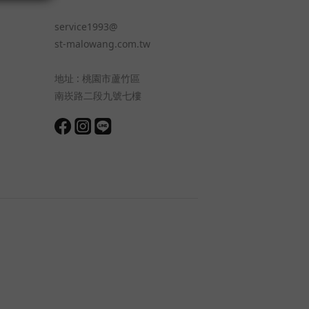
service1993@
st-malowang.com.tw
地址 : 桃園市蘆竹區
南崁路二段九號七樓