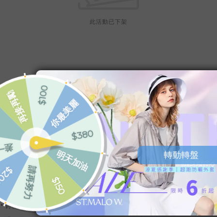
此活動已下架
SERVICE
WHOLESALE
•
購物流程
•
大宗採購
•
會員制度
•
批發銷售
•
付款與配送
•
客製化羊駝禮品服務