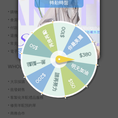
•
購物流程
•
會員制度
•
付款與配送
•
退換貨服務
•
常見問題
•
電子發票
WHOLESALE
•
大宗採購
•
批發銷售
•
客製化羊駝禮品服務
•
修剪羊駝預約單
•
商務合作