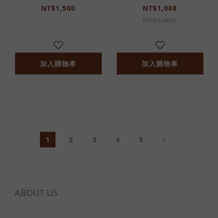
工原生羊駝毛繽紛糖果
羊駝鑰匙圈-2398UA-
NT$1,500
NT$1,088
羊駝鑰匙圈10cm-
18CM-優勝美地
NT$1,450
2396UH-香草棉花糖
加入購物車
加入購物車
1
2
3
4
5
ABOUT US