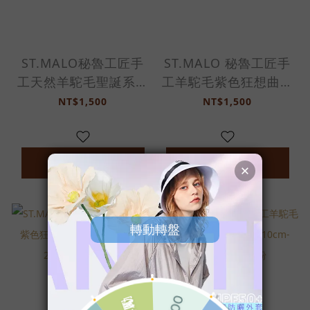
ST.MALO秘魯工匠手
ST.MALO 秘魯工匠手
工天然羊駝毛聖誕系列
工羊駝毛紫色狂想曲羊
羊駝鑰匙圈10cm-
駝鑰匙圈10cm-
NT$1,500
NT$1,500
2473UH-迷紅雪人
2481UH-克頓花園
加入購物車
加入購物車