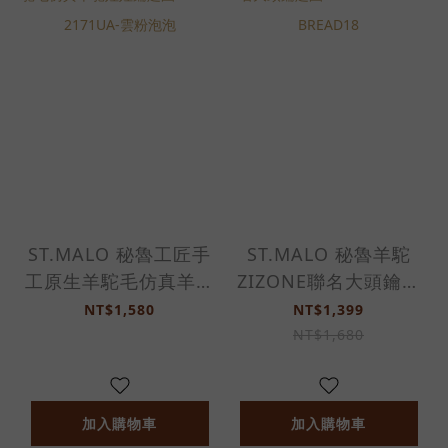
ST.MALO 秘魯工匠手
ST.MALO 秘魯羊駝
工原生羊駝毛仿真羊駝
ZIZONE聯名大頭鑰匙
娃娃鑰匙圈12CM-
圈10cm-2501CB-
NT$1,580
NT$1,399
2171UA-雲粉泡泡
BREAD18
NT$1,680
加入購物車
加入購物車