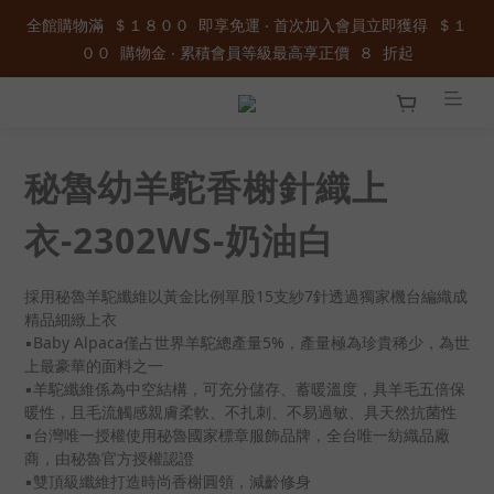
全館購物滿  ＄１８００  即享免運 ‧ 首次加入會員立即獲得  ＄１
全館購物滿  ＄１８００  即享免運 ‧ 首次加入會員立即獲得  ＄１
００  購物金 ‧ 累積會員等級最高享正價  ８  折起
００  購物金 ‧ 累積會員等級最高享正價  ８  折起
加入官方LINE ID : @wau4368o 享額外秘密折扣
全館購物滿  ＄１８００  即享免運 ‧ 首次加入會員立即獲得  ＄１
秘魯幼羊駝香榭針織上
００  購物金 ‧ 累積會員等級最高享正價  ８  折起
衣-2302WS-奶油白
採用秘魯羊駝纖維以黃金比例單股15支紗7針透過獨家機台編織成
精品細緻上衣
▪️Baby Alpaca僅占世界羊駝總產量5%，產量極為珍貴稀少，為世
上最豪華的面料之一
▪️羊駝纖維係為中空結構，可充分儲存、蓄暖溫度，具羊毛五倍保
暖性，且毛流觸感親膚柔軟、不扎刺、不易過敏、具天然抗菌性
▪台灣唯一授權使用秘魯國家標章服飾品牌，全台唯一紡織品廠
商，由秘魯官方授權認證
▪雙頂級纖維打造時尚香榭圓領，減齡修身