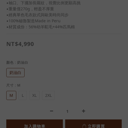
▪袖口、下擺加長羅紋，視覺比例更顯高挑
▪重量僅270g，輕盈不厚重
▪經典單色毛衣款式與歐美時尚同步
▪100%秘魯製造Made in Peru
▪材質成份：56%幼羊駝毛+44%匹馬棉
NT$4,990
顏色
: 奶油白
奶油白
尺寸
: M
M
L
XL
2XL
加入購物車
立即購買