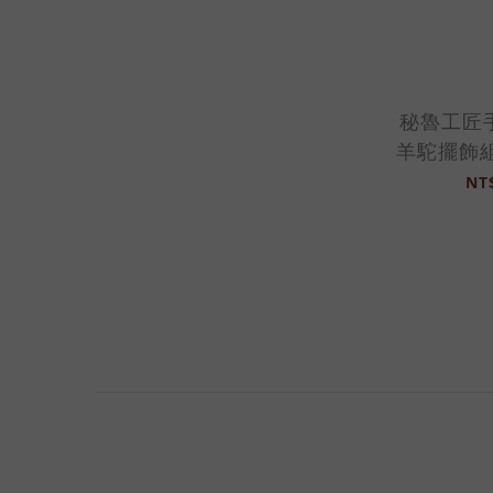
秘魯工匠
羊駝擺飾
組-2
NT