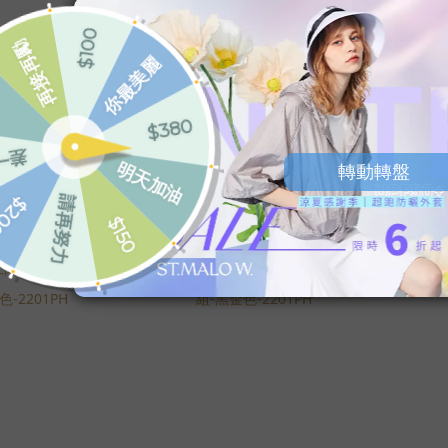
手工陶瓷藝術
秘魯工匠手工陶瓷藝術
秘魯
飾組-金色向
貓咪擺飾組-金
公牛擺
201PH
色-2201PH
$2,980
NT$3,990