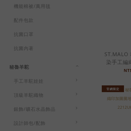
機能棉被/萬用毯
配件包款
抗菌口罩
抗菌內著
ST.MAL
染手工編
秘魯羊駝
毯-74
NT
2211
手工羊駝娃娃
官網限定
頂級羊駝織物
銀飾/礦石水晶飾品
設計師包/配飾