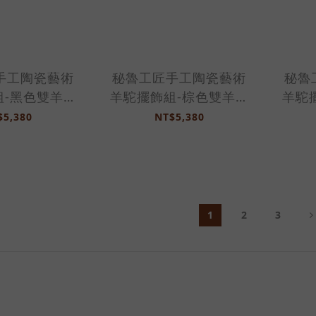
手工陶瓷藝術
秘魯工匠手工陶瓷藝術
秘魯
組-黑色雙羊駝
羊駝擺飾組-棕色雙羊駝
羊駝
201PH
組-2201PH
$5,380
NT$5,380
1
2
3