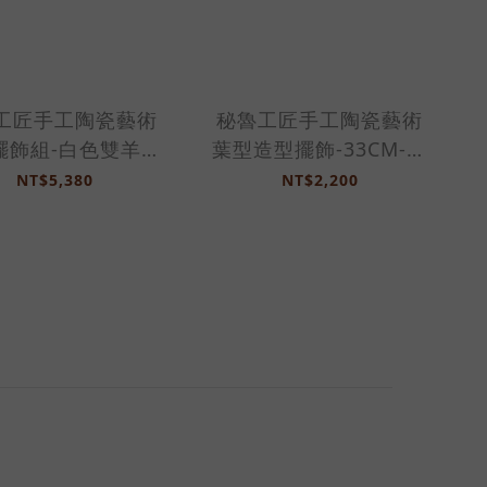
工匠手工陶瓷藝術
秘魯工匠手工陶瓷藝術
擺飾組-白色雙羊駝
葉型造型擺飾-33CM-金
組-2201PH
銅色-2201PH
NT$5,380
NT$2,200