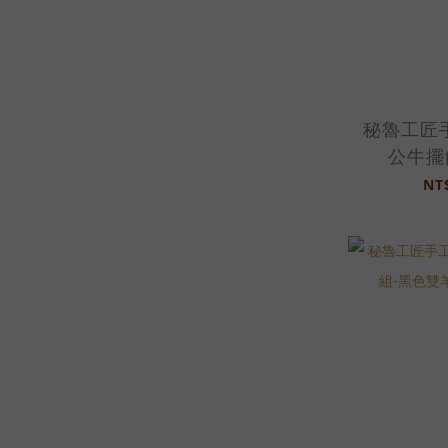
秘魯工匠
公牛擺
色-2
NT