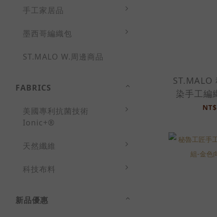
手工家居品
墨西哥編織包
ST.MALO W.周邊商品
ST.MAL
FABRICS
染手工編
毯-149
NT$
美國專利抗菌技術
2212
Ionic+®
天然纖維
科技布料
新品優惠