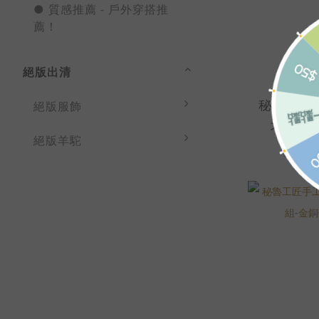
● 質感推薦 - 戶外穿搭推
薦！
絕版出清
秘魯工匠
絕版服飾
天使擺
絕版羊駝
右-2
NT