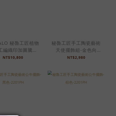
MALO 秘魯工匠植物
秘魯工匠手工陶瓷藝術
工編織印加圖騰地
天使擺飾組-金色向
-147*161cm-
左-2201PH
NT$10,800
NT$2,980
212UH-印加圖騰