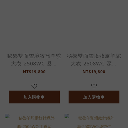
秘魯雙面雪境牧旅羊駝
秘魯雙面雪境牧旅羊駝
大衣-2508WC-桑椹
大衣-2508WC-深丈
紫/巴黎灰
青/橡樹棕
NT$19,800
NT$19,800
加入購物車
加入購物車