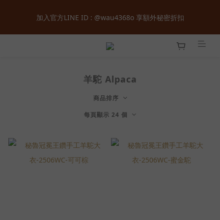
全館購物滿  ＄１８００  即享免運 ‧ 首次加入會員立即獲得  ＄１
加入官方LINE ID : @wau4368o 享額外秘密折扣
００  購物金 ‧ 累積會員等級最高享正價  ８  折起
全館購物滿  ＄１８００  即享免運 ‧ 首次加入會員立即獲得  ＄１
００  購物金 ‧ 累積會員等級最高享正價  ８  折起
羊駝 Alpaca
商品排序
每頁顯示 24 個