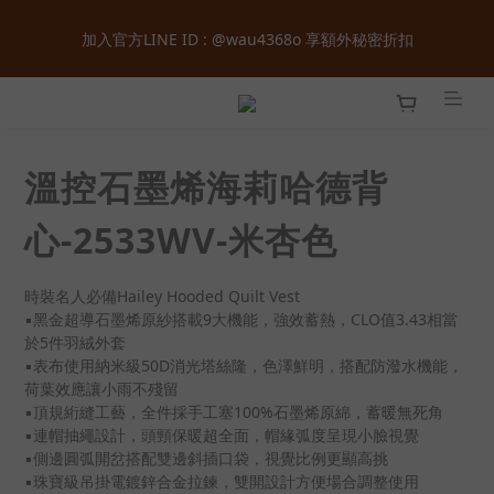
全館購物滿  ＄１８００  即享免運 ‧ 首次加入會員立即獲得  ＄１
加入官方LINE ID : @wau4368o 享額外秘密折扣
００  購物金 ‧ 累積會員等級最高享正價  ８  折起
全館購物滿  ＄１８００  即享免運 ‧ 首次加入會員立即獲得  ＄１
００  購物金 ‧ 累積會員等級最高享正價  ８  折起
溫控石墨烯海莉哈德背
心-2533WV-米杏色
時裝名人必備Hailey Hooded Quilt Vest
▪黑金超導石墨烯原紗搭載9大機能，強效蓄熱，CLO值3.43相當
於5件羽絨外套
▪表布使用納米級50D消光塔絲隆，色澤鮮明，搭配防潑水機能，
荷葉效應讓小雨不殘留
▪頂規絎縫工藝，全件採手工塞100%石墨烯原綿，蓄暖無死角
▪連帽抽繩設計，頭頸保暖超全面，帽緣弧度呈現小臉視覺
▪側邊圓弧開岔搭配雙邊斜插口袋，視覺比例更顯高挑
▪珠寶級吊掛電鍍鋅合金拉鍊，雙開設計方便場合調整使用