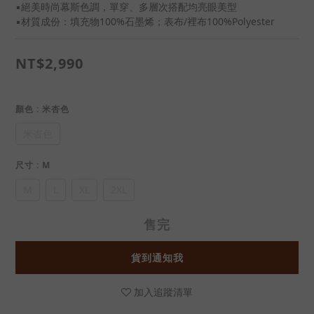
▪絕美時尚幕斯色調，單穿、多層次搭配均亮眼美型
▪材質成份：填充物100%石墨烯；表布/裡布100%Polyester
NT$2,990
顏色
: 米杏色
米杏色
尺寸
: M
M
L
XL
2XL
售完
貨到通知我
加入追蹤清單