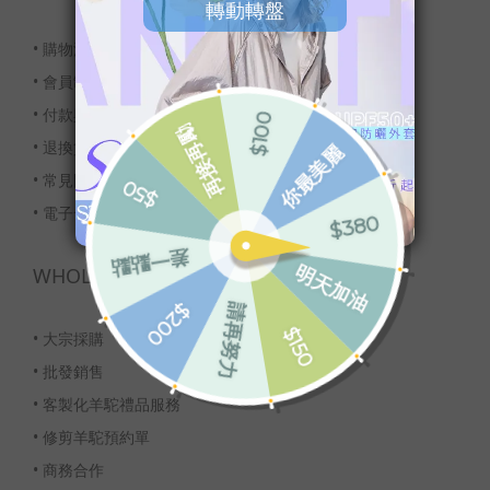
•
購物流程
•
會員制度
•
付款與配送
•
退換貨服務
•
常見問題
•
電子發票
WHOLESALE
•
大宗採購
•
批發銷售
•
客製化羊駝禮品服務
•
修剪羊駝預約單
•
商務合作