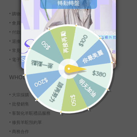
•
購物流程
•
會員制度
•
付款與配送
•
退換貨服務
•
常見問題
•
電子發票
WHOLESALE
•
大宗採購
•
批發銷售
•
客製化羊駝禮品服務
•
修剪羊駝預約單
•
商務合作