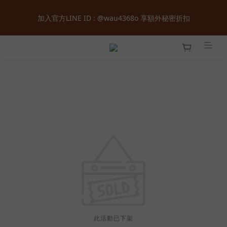
全館購物滿  ＄１８００  即享免運 ‧ 首次加入會員立即獲得  ＄１
加入官方LINE ID : @wau4368o 享額外秘密折扣
００  購物金 ‧ 累積會員等級最高享正價  ８  折起
全館購物滿  ＄１８００  即享免運 ‧ 首次加入會員立即獲得  ＄１
００  購物金 ‧ 累積會員等級最高享正價  ８  折起
此活動已下架