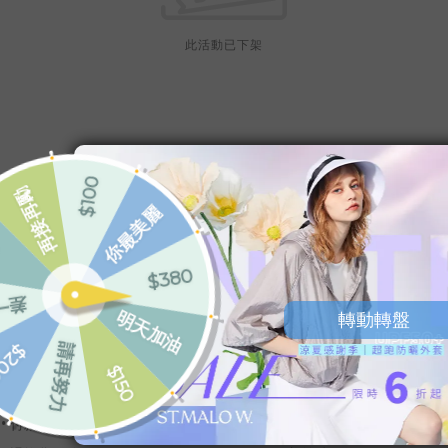
此活動已下架
SERVICE
WHOLESALE
•
購物流程
•
大宗採購
•
會員制度
•
批發銷售
•
付款與配送
•
客製化羊駝禮品服務