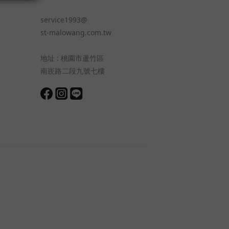
service1993@
st-malowang.com.tw
地址 : 桃園市蘆竹區
南崁路二段九號七樓