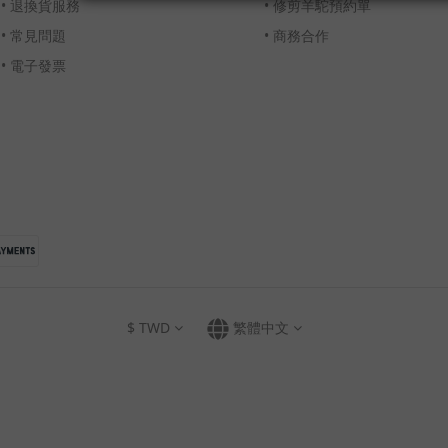
•
退換貨服務
•
修剪羊駝預約單
•
常見問題
•
商務合作
•
電子發票
$
TWD
繁體中文