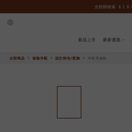
全館購物滿  ＄１８０
全館購物滿  ＄１８０
新品上市
最新優惠
全部商品
秘魯羊駝
設計師包/配飾
羊駝毛拖鞋