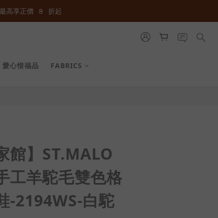
最高享正價  ８  折起
最高享正價  ８  折起
愛心惜福品
FABRICS
立即購買
館】ST.MALO
手工羊駝毛雙色格
-2194WS-白駝