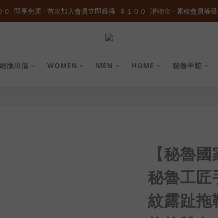
０  即享免運 ‧ 首次加入會員立即獲得  ＄１００  購物金 ‧ 累積會員等級
加入官方LINE ID : @wau4368o 享額外秘密折扣
０  即享免運 ‧ 首次加入會員立即獲得  ＄１００  購物金 ‧ 累積會員等級
絕版出清
WOMEN
MEN
HOME
秘魯羊駝
【秘魯國家
秘魯工匠
紋露趾拖鞋