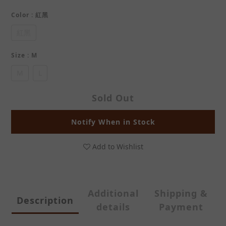
Color
: 紅黑
紅黑
Size
: M
M
L
Sold Out
Notify When in Stock
Add to Wishlist
Additional
Shipping &
Description
details
Payment