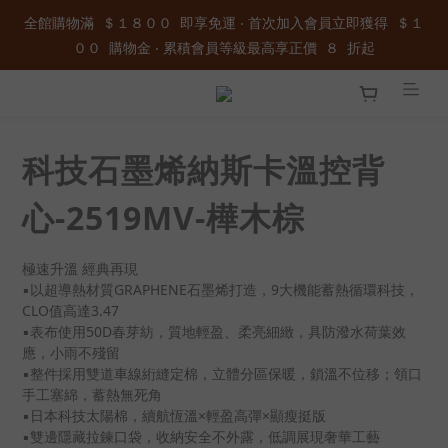
全館購物滿  ＄１８００  即享免運 ‧ 首次加入會員立即獲得  ＄１
全館購物滿  ＄１８００  即享免運 ‧ 首次加入會員立即獲得  ＄１
００  購物金 ‧ 累積會員等級最高享正價  ８  折起
００  購物金 ‧ 累積會員等級最高享正價  ８  折起
加入官方LINE ID : @wau4368o 享額外秘密折扣
全館購物滿  ＄１８００  即享免運 ‧ 首次加入會員立即獲得  ＄１
科技石墨烯納斯卡溫控背
００  購物金 ‧ 累積會員等級最高享正價  ８  折起
心-2519MV-樺木棕
極速升溫 經典再現
▪以超導熱材質GRAPHENE石墨烯打造，9大機能蓄熱循環科技，
CLO值高達3.47
▪表布使用50D春芽紡，質地輕盈、柔亮細緻，具防潑水荷葉效
應，小雨不殘留
▪整件採用雙道車線絎縫定棉，立體分區保暖，鎖溫不位移；領口
手工塞綿，蓄熱無死角
▪日本科技太陽棉，續航恆溫×輕盈高彈×顯瘦挺版
▪雙邊隱藏拉鍊口袋，收納安全不外露，低調展現奢華工藝