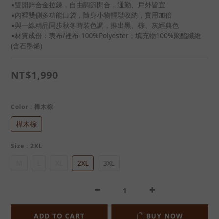
▪雙開鋅合金拉鍊，自由調節開合，通勤、戶外皆宜
▪內裡雙側多功能口袋，隨身小物輕鬆收納，實用加倍
▪與一線精品同步秋冬時裝色調，推出黑、棕、灰經典色
▪材質成份：表布/裡布-100%Polyester；填充物100%聚酯纖維
(含石墨烯)
NT$1,990
Color
: 樺木棕
樺木棕
Size
: 2XL
M
L
XL
2XL
3XL
ADD TO CART
BUY NOW