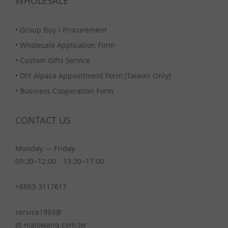
WHOLESALE
•
Group Buy / Procurement
•
Wholesale Application Form
•
Custom Gifts Service
•
DIY Alpaca Appointment Form (Taiwan Only)
•
Business Cooperation Form
CONTACT US
Monday — Friday
09:30~12:00 13:30~17:00
+8863-3117617
service1993@
st-malowang.com.tw