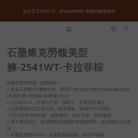
全館購物滿  ＄１８００  即享免運 ‧ 首次加入會員立即獲得  ＄１
加入官方LINE ID : @wau4368o 享額外秘密折扣
００  購物金 ‧ 累積會員等級最高享正價  ８  折起
全館購物滿  ＄１８００  即享免運 ‧ 首次加入會員立即獲得  ＄１
００  購物金 ‧ 累積會員等級最高享正價  ８  折起
石墨烯克勞馥美型
褲-2541WT-卡拉菲棕
超模美型雕塑褲  強勢回歸！
▪ 黑金石墨烯9大機能科技：瞬間升溫×遠紅外線×抗菌x抗螨x抗寒
x抗皺抗磨×高阻燃×抗靜電×抗UV
▪ CLO值0.53，升溫9.27度，保暖力、舒適度雙滿分
▪ 石墨烯原紗高工藝打造，輕薄透氣、吸濕排汗不悶熱
▪ 3D立體煙管褲剪裁，修飾腿型、穩定支撐、零緊繃感
▪ 彈力腰頭設計，採用國際瑜珈服飾等級鬆緊帶，貼合腰線又不壓
迫
▪ 高週波熱壓LOGO，水波紋質感細節，耐洗不龜裂