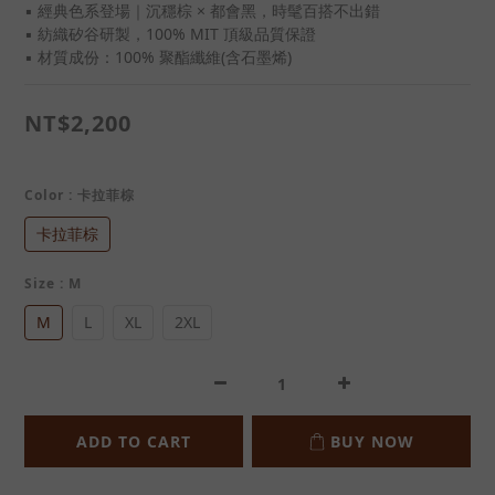
▪ 經典色系登場｜沉穩棕 × 都會黑，時髦百搭不出錯
▪ 紡織矽谷研製，100% MIT 頂級品質保證
▪ 材質成份：100% 聚酯纖維(含石墨烯)
NT$2,200
Color
: 卡拉菲棕
卡拉菲棕
Size
: M
M
L
XL
2XL
ADD TO CART
BUY NOW