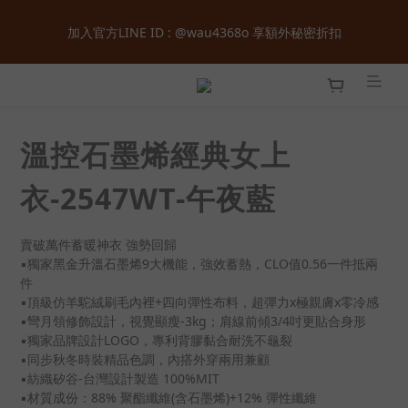
全館購物滿  ＄１８００  即享免運 ‧ 首次加入會員立即獲得  ＄１
加入官方LINE ID : @wau4368o 享額外秘密折扣
００  購物金 ‧ 累積會員等級最高享正價  ８  折起
全館購物滿  ＄１８００  即享免運 ‧ 首次加入會員立即獲得  ＄１
００  購物金 ‧ 累積會員等級最高享正價  ８  折起
溫控石墨烯經典女上
衣-2547WT-午夜藍
賣破萬件蓄暖神衣 強勢回歸
▪獨家黑金升溫石墨烯9大機能，強效蓄熱，CLO值0.56一件抵兩
件
▪頂級仿羊駝絨刷毛內裡+四向彈性布料，超彈力x極親膚x零冷感
▪彎月領修飾設計，視覺顯瘦-3kg；肩線前傾3/4吋更貼合身形
▪獨家品牌設計LOGO，專利背膠黏合耐洗不龜裂
▪同步秋冬時裝精品色調，內搭外穿兩用兼顧
▪紡織矽谷-台灣設計製造 100%MIT
▪材質成份：88% 聚酯纖維(含石墨烯)+12% 彈性纖維