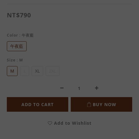
NT$790
Color
: 午夜藍
午夜藍
Size
: M
M
L
XL
2XL
ADD TO CART
BUY NOW
Add to Wishlist