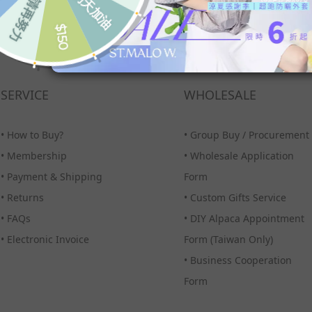
SERVICE
WHOLESALE
•
How to Buy?
•
Group Buy / Procurement
•
Membership
•
Wholesale Application
•
Payment & Shipping
Form
•
Returns
•
Custom Gifts Service
•
FAQs
•
DIY Alpaca Appointment
•
Electronic Invoice
Form (Taiwan Only)
•
Business Cooperation
Form