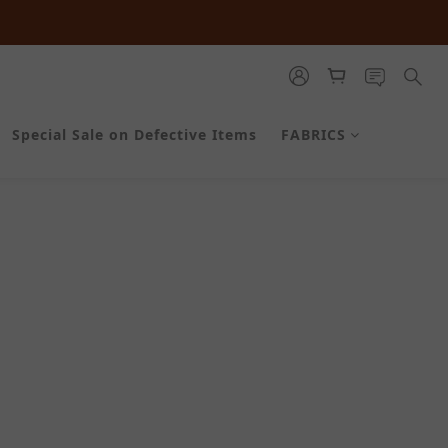
最高享正價  ８  折起
最高享正價  ８  折起
Special Sale on Defective Items
FABRICS