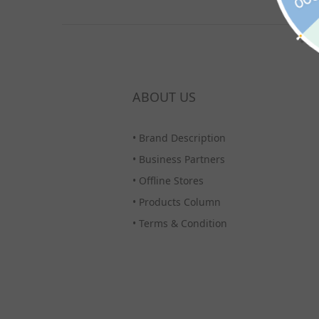
ABOUT US
•
Brand Description
•
Business Partners
•
Offline Stores
•
Products Column
•
Terms & Condition