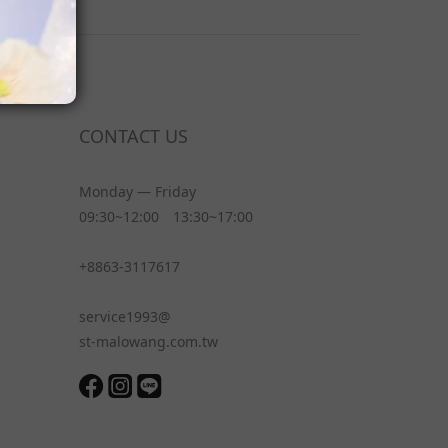
CONTACT US
Monday — Friday
09:30~12:00 13:30~17:00
+8863-3117617
service1993@
st-malowang.com.tw