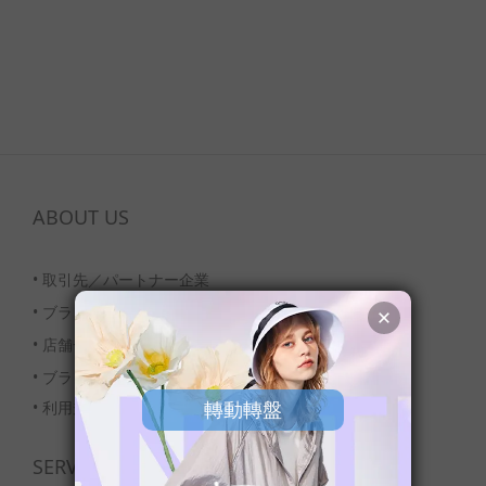
ABOUT US
•
取引先／パートナー企業
•
ブランドについて
•
店舗一覧
•
ブランド特集
• 利用規約および条件
SERVICE