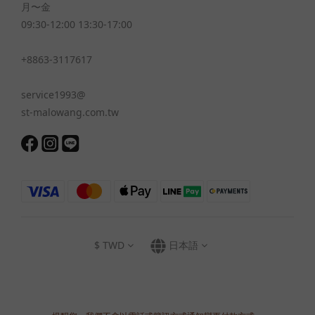
月〜金
09:30-12:00 13:30-17:00
+8863-3117617
service1993@
st-malowang.com.tw
$
TWD
日本語