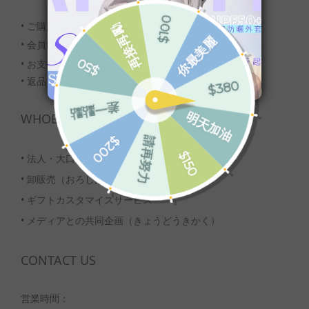
• ご購入の流れ
•
会員制度のご案内
• お支払い・配送について
• 返品・交換について
WHOESALE
•
法人・大口注文
•
卸販売（おろしはんばい）
•
ギフトカスタマイズサービス
•
メディアとの共同企画（きょうどうきかく）
CONTACT US
営業時間：