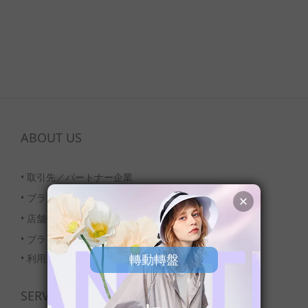
ABOUT US
•
取引先／パートナー企業
•
ブランドについて
•
店舗一覧
•
ブランド特集
• 利用規約および条件
SERVICE