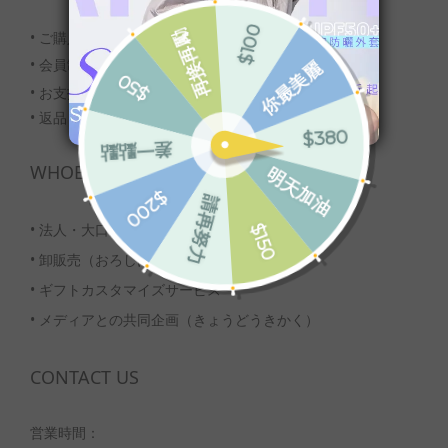
• ご購入の流れ
•
会員制度のご案内
• お支払い・配送について
• 返品・交換について
WHOESALE
•
法人・大口注文
•
卸販売（おろしはんばい）
•
ギフトカスタマイズサービス
•
メディアとの共同企画（きょうどうきかく）
CONTACT US
営業時間：