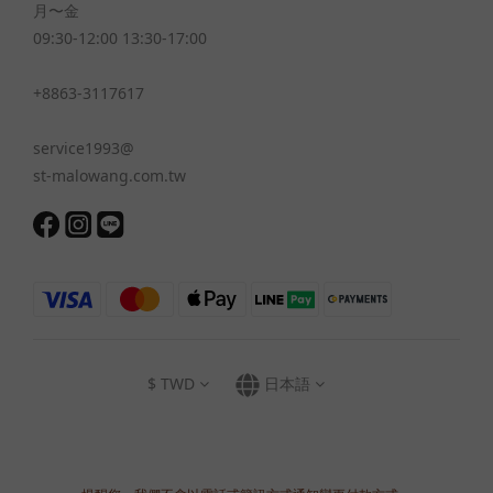
月〜金
09:30-12:00 13:30-17:00
+8863-3117617
service1993@
st-malowang.com.tw
$
TWD
日本語