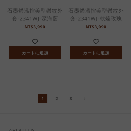
石墨烯溫控美型鑽紋外
石墨烯溫控美型鑽紋外
套-2341WJ-深海藍
套-2341WJ-乾燥玫瑰
NT$3,990
NT$3,990
カートに追加
カートに追加
1
2
3
ABOUT US