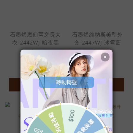
石墨烯魔幻兩穿長大
石墨烯維納斯美型外
衣-2442WJ-暗夜黑
套-2447WJ-冰雪藍
NT$3,990
NT$3,990
NT$4,990
カートに追加
カートに追加