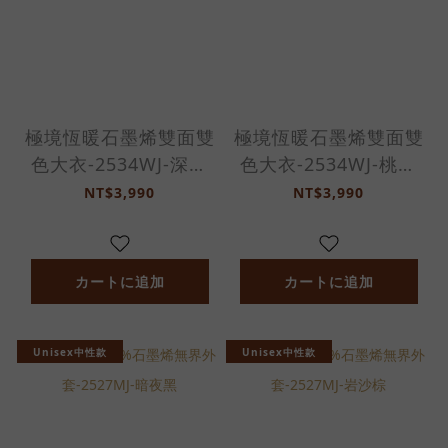
極境恆暖石墨烯雙面雙
極境恆暖石墨烯雙面雙
色大衣-2534WJ-深棕
色大衣-2534WJ-桃木
色/赤陶褐
棕/午夜藍
NT$3,990
NT$3,990
カートに追加
カートに追加
Unisex中性款
Unisex中性款