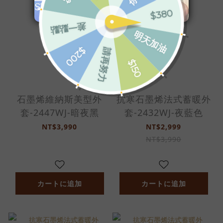
石墨烯維納斯美型外
抗寒石墨烯法式蓄暖外
套-2447WJ-暗夜黑
套-2432WJ-夜藍色
NT$3,990
NT$2,999
NT$3,990
カートに追加
カートに追加