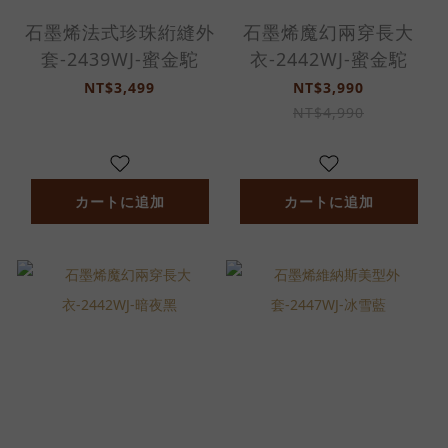
石墨烯法式珍珠絎縫外
石墨烯魔幻兩穿長大
套-2439WJ-蜜金駝
衣-2442WJ-蜜金駝
NT$3,499
NT$3,990
NT$4,990
カートに追加
カートに追加