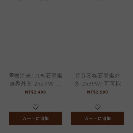
雪映流光100%石墨烯
普芬琴格石墨烯外
無界外套-2527MJ-沈
套-2539WJ-可可棕
霧灰
NT$2,499
NT$2,990
カートに追加
カートに追加