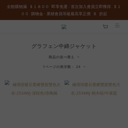
全館購物滿  ＄１８００  即享免運 ‧ 首次加入會員立即獲得  ＄１
全館購物滿  ＄１８００  即享免運 ‧ 首次加入會員立即獲得  ＄１
００  購物金 ‧ 累積會員等級最高享正價  ８  折起
００  購物金 ‧ 累積會員等級最高享正價  ８  折起
加入官方LINE ID : @wau4368o 享額外秘密折扣
グラフェン中綿ジャケット
全館購物滿  ＄１８００  即享免運 ‧ 首次加入會員立即獲得  ＄１
００  購物金 ‧ 累積會員等級最高享正價  ８  折起
商品の並べ替え
1ページの表示数： 24