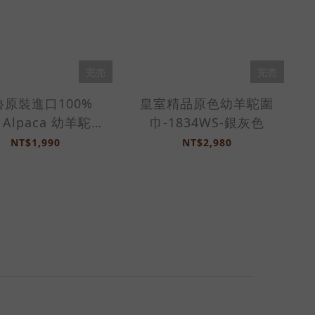
完売
完売
魯原裝進口100%
皇室精品原色幼羊駝圍
y Alpaca 幼羊駝訂
巾-1834WS-銀灰色
-2029WS-薄荷綠
NT$1,990
NT$2,980