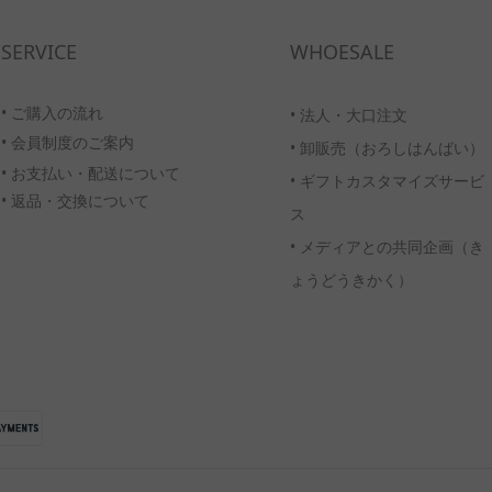
SERVICE
WHOESALE
• ご購入の流れ
•
法人・大口注文
•
会員制度のご案内
•
卸販売（おろしはんばい）
• お支払い・配送について
•
ギフトカスタマイズサービ
• 返品・交換について
ス
•
メディアとの共同企画（き
ょうどうきかく）