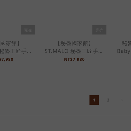
完売
完売
魯國家館】
【秘魯國家館】
秘
O 秘魯工匠手工
ST.MALO 秘魯工匠手工
Bab
然羊駝毛圍
極柔天然羊駝毛圍
製圍巾
$7,980
NT$7,980
91WS-淺棕
巾-2191WS-駝
1
2