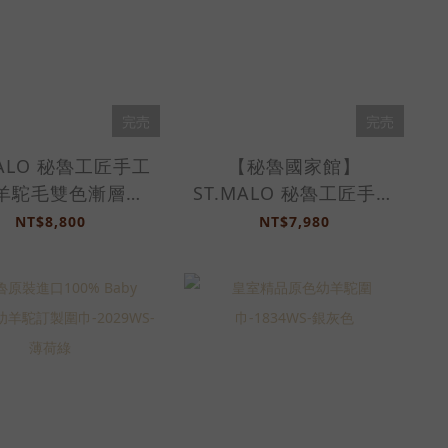
完売
完売
MALO 秘魯工匠手工
【秘魯國家館】
羊駝毛雙色漸層圍
ST.MALO 秘魯工匠手工
2493WS-白混駝
極柔天然羊駝毛圍
NT$8,800
NT$7,980
巾-2191WS-白