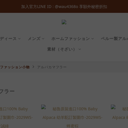
０  即享免運 ‧ 首次加入會員立即獲得  ＄１００  購物金 ‧ 累積會員等級
加入官方LINE ID : @wau4368o 享額外秘密折扣
０  即享免運 ‧ 首次加入會員立即獲得  ＄１００  購物金 ‧ 累積會員等級
ディース
メンズ
ホームファッション
ペルー製アル
素材（そざい）
ファッション小物
アルパカマフラー
フラー