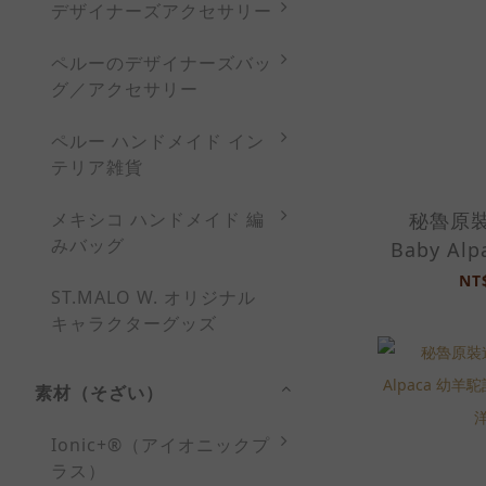
デザイナーズアクセサリー
ペルーのデザイナーズバッ
グ／アクセサリー
ペルー ハンドメイド イン
テリア雑貨
秘魯原裝
メキシコ ハンドメイド 編
みバッグ
Baby Al
製圍巾-20
NT
ST.MALO W. オリジナル
キャラクターグッズ
素材（そざい）
Ionic+®（アイオニックプ
ラス）