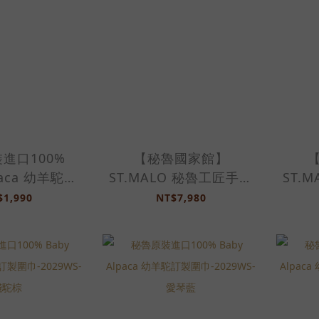
進口100%
【秘魯國家館】
paca 幼羊駝訂
ST.MALO 秘魯工匠手工
ST.
29WS-冰雪灰
極柔天然羊駝毛圍
極
$1,990
NT$7,980
巾-2191WS-灰褐色
巾