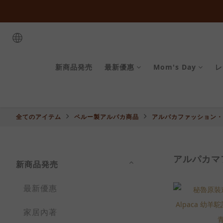
全館購物滿  ＄１８０
全館購物滿  ＄１８０
新商品発売
最新優惠
Mom's Day
レ
全てのアイテム
ペルー製アルパカ商品
アルパカファッション・
アルパカマ
新商品発売
最新優惠
家居內著