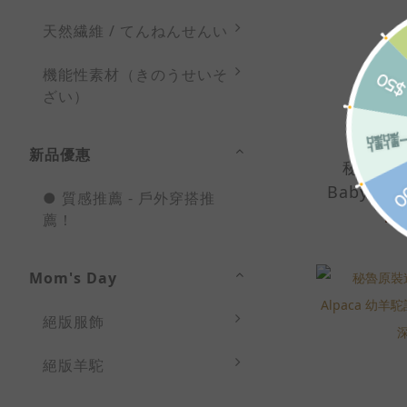
天然繊維 / てんねんせんい
機能性素材（きのうせいそ
ざい）
新品優惠
秘魯原裝
Baby Al
● 質感推薦 - 戶外穿搭推
製圍巾-20
NT
薦！
Mom's Day
絕版服飾
絕版羊駝