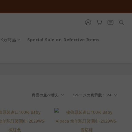
最高享正價  ８  折起
最高享正價  ８  折起
パカ商品
Special Sale on Defective Items
商品の並べ替え
1ページの表示数： 24