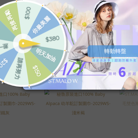
進口100%
秘魯原裝進口100%
秘
paca 幼羊駝訂
Baby Alpaca 幼羊駝訂
Bab
29WS-洋紫紅
製圍巾-2029WS-亞麻棕
製圍巾
$1,990
NT$1,990