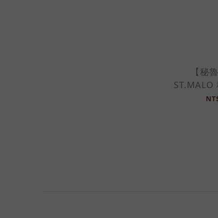
【秘
ST.MAL
極柔天
NT
巾-21