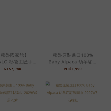
【秘魯國家館】
秘魯原裝進口100%
MALO 秘魯工匠手工
Baby Alpaca 幼羊駝訂
柔天然羊駝毛圍
製圍巾-2029WS-玫瑰粉
NT$7,980
NT$1,990
-2191WS-灰