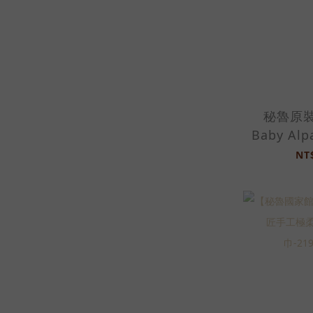
秘魯原裝
Baby Al
製圍巾-20
NT