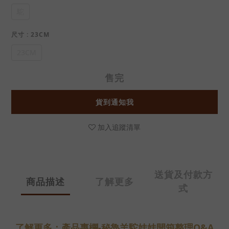
駝
尺寸
: 23CM
23CM
售完
貨到通知我
加入追蹤清單
送貨及付款方
商品描述
了解更多
式
了解更多：產品專欄-秘魯羊駝娃娃開箱整理Q&A