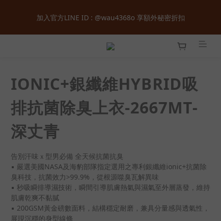
全館購物滿  ＄１８００  即享免運 ‧ 首次加入會員立即獲得  ＄１
加入官方LINE ID : @wau4368o 享額外秘密折扣
００  購物金 ‧ 累積會員等級最高享正價  ８  折起
全館購物滿  ＄１８００  即享免運 ‧ 首次加入會員立即獲得  ＄１
００  購物金 ‧ 累積會員等級最高享正價  ８  折起
IONIC+銀纖維HYBRID吸
排抗菌除臭上衣-2667MT-
深丈青
告別汗味ｘ型男必備 全天候抗菌抗臭
▪ 嚴選美國NASA及海豹部隊指定選用之專利銀纖維ionic+抗菌除
臭科技，抗菌效力>99.9%，從根源噬臭瓦解異味
▪ 秒吸瞬排導濕技術，瞬間引導肌膚熱氣與濕氣至外層蒸發，維持
肌膚乾爽不黏膩
▪ 200GSM黃金磅數面料，結構穩定耐磨，兼具分量感與透氣性，
展現沉穩的身型線條