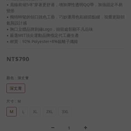
▪ 肩線前傾5/8"穿著更舒適，增加彈性透明QQ帶，加強固定不易
變形
▪ 獨特時髦的領口跳色工藝，巧妙運用色彩細節點綴，視覺更顯朝
氣與設計感
▪ 胸口立體品牌刺繡Logo，細節處彰顯不凡品味
▪ 嚴選MIT頂尖運動品牌指定代工廠生產
▪ 材質：92% Polyester+8%銀離子纖維
NT$790
顏色
: 深丈青
深丈青
尺寸
: M
M
L
XL
2XL
3XL