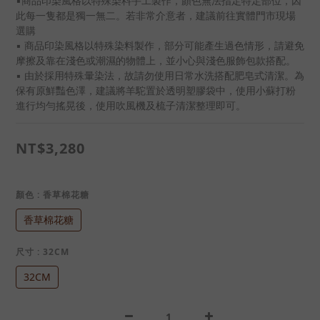
▪️商品印染風格以特殊染料手工製作，顏色無法指定特定部位，因
此每一隻都是獨一無二。若非常介意者，建議前往實體門市現場
選購
▪️ 商品印染風格以特殊染料製作，部分可能產生過色情形，請避免
摩擦及靠在淺色或潮濕的物體上，並小心與淺色服飾包款搭配。
▪️ 由於採用特殊暈染法，故請勿使用日常水洗搭配肥皂式清潔。為
保有原鮮豔色澤，建議將羊駝置於透明塑膠袋中，使用小蘇打粉
進行均勻搖晃後，使用吹風機及梳子清潔整理即可。
NT$3,280
顏色
: 香草棉花糖
香草棉花糖
尺寸
: 32CM
32CM