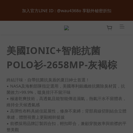
全館購物滿  ＄１８００  即享免運 ‧ 首次加入會員立即獲得  ＄１
加入官方LINE ID : @wau4368o 享額外秘密折扣
００  購物金 ‧ 累積會員等級最高享正價  ８  折起
全館購物滿  ＄１８００  即享免運 ‧ 首次加入會員立即獲得  ＄１
００  購物金 ‧ 累積會員等級最高享正價  ８  折起
美國IONIC+智能抗菌
POLO衫-2658MP-灰褐棕
終結汗味・自帶抗菌抗臭盾的夏日紳士首選！
▪ NASA及海豹部隊指定選用，美國專利銀纖維抗菌除臭材質，抗
菌效力>99.9%，噬臭排汗不留汗味
▪ 極速乾爽技術，高透氣且能智能傳送濕氣，熱氣汗水不留體表，
維持全天候透氣感
▪ 高彈性布料具絕佳延展性，修身不束縛；背部肩線切割結合立體
車縫，體態視覺上更顯精幹挺拔
▪ 前襟採用品牌訂製四合扣，輕扣即合，兼顧穿脫效率與前襟的平
整美觀