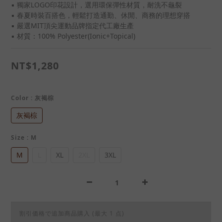
▪ 獨家LOGO印花設計，選用環保彈性材質，耐洗不龜裂
▪ 春夏時裝百搭色，輕鬆打造通勤、休閒、商務的理想穿搭
▪ 嚴選MIT頂尖運動品牌指定代工廠生產
▪ 材質：100% Polyester(Ionic+Topical)
NT$1,280
Color
: 灰褐棕
灰褐棕
Size
: M
M
L
XL
2XL
3XL
割引価格で追加商品購入
(最大 1 点)