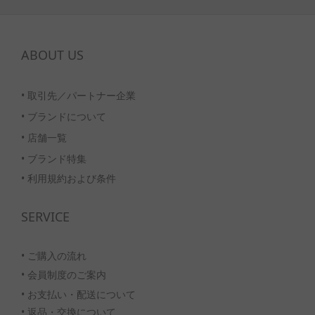
ABOUT US
•
取引先／パートナー企業
•
ブランドについて
•
店舗一覧
•
ブランド特集
• 利用規約および条件
SERVICE
• ご購入の流れ
•
会員制度のご案内
• お支払い・配送について
• 返品・交換について