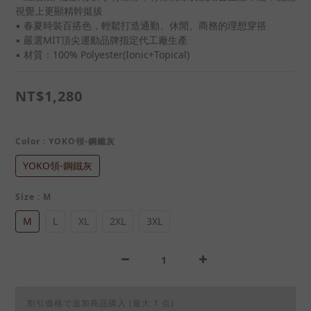
視覺上更顯精幹挺拔
▪ 春夏時裝百搭色，輕鬆打造通勤、休閒、商務的理想穿搭
▪ 嚴選MIT頂尖運動品牌指定代工廠生產
▪ 材質：100% Polyester(Ionic+Topical)
NT$1,280
Color
: YOKO領-鋼鐵灰
YOKO領-鋼鐵灰
Size
: M
M
L
XL
2XL
3XL
割引価格で追加商品購入
(最大 1 点)