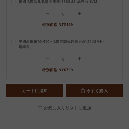
德國抗菌除臭氣墊中筒襪-2593US-晶亮白-S/M
特別価格 NT$199
美國銀纖維IONIC+抗菌可調式經典男帽-2243MH-
鋼鐵灰
特別価格 NT$799
カートに追加
今すぐ購入
お気に入りリストに追加