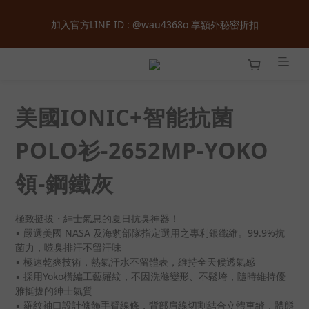
全館購物滿  ＄１８００  即享免運 ‧ 首次加入會員立即獲得  ＄１
加入官方LINE ID : @wau4368o 享額外秘密折扣
００  購物金 ‧ 累積會員等級最高享正價  ８  折起
全館購物滿  ＄１８００  即享免運 ‧ 首次加入會員立即獲得  ＄１
００  購物金 ‧ 累積會員等級最高享正價  ８  折起
美國IONIC+智能抗菌
POLO衫-2652MP-YOKO
領-鋼鐵灰
極致挺拔・紳士氣息的夏日抗臭神器！
▪ 嚴選美國 NASA 及海豹部隊指定選用之專利銀纖維。99.9%抗
菌力，噬臭排汗不留汗味
▪ 極速乾爽技術，熱氣汗水不留體表，維持全天候透氣感
▪ 採用Yoko橫編工藝羅紋，不因洗滌變形、不鬆垮，隨時維持優
雅挺拔的紳士氣質
▪ 羅紋袖口設計修飾手臂線條，背部肩線切割結合立體車縫，體態