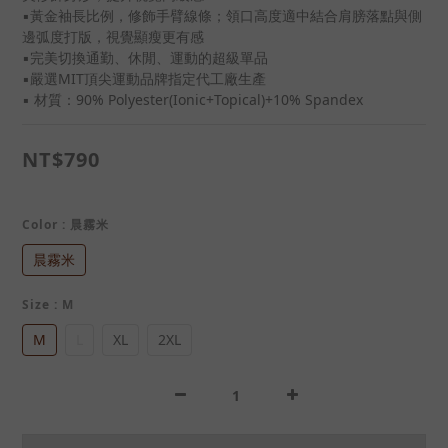
▪黃金袖長比例，修飾手臂線條；領口高度適中結合肩膀落點與側
邊弧度打版，視覺顯瘦更有感
▪完美切換通勤、休閒、運動的超級單品
▪嚴選MIT頂尖運動品牌指定代工廠生產
▪ 材質：90% Polyester(Ionic+Topical)+10% Spandex
NT$790
Color
: 晨霧米
晨霧米
Size
: M
M
L
XL
2XL