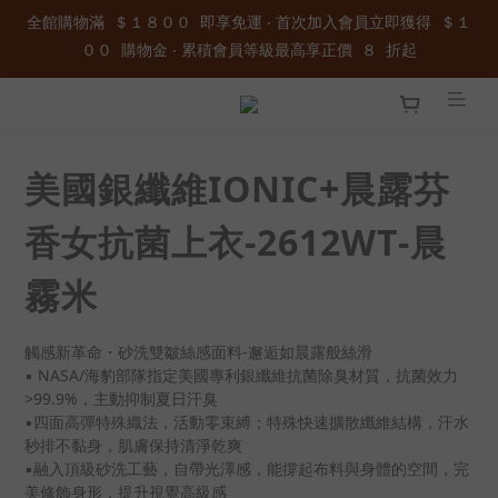
全館購物滿  ＄１８００  即享免運 ‧ 首次加入會員立即獲得  ＄１
加入官方LINE ID : @wau4368o 享額外秘密折扣
００  購物金 ‧ 累積會員等級最高享正價  ８  折起
全館購物滿  ＄１８００  即享免運 ‧ 首次加入會員立即獲得  ＄１
００  購物金 ‧ 累積會員等級最高享正價  ８  折起
美國銀纖維IONIC+晨露芬
香女抗菌上衣-2612WT-晨
霧米
觸感新革命・砂洗雙皺絲感面料-邂逅如晨露般絲滑
▪ NASA/海豹部隊指定美國專利銀纖維抗菌除臭材質，抗菌效力
>99.9%，主動抑制夏日汗臭
▪四面高彈特殊織法，活動零束縛；特殊快速擴散纖維結構，汗水
秒排不黏身，肌膚保持清淨乾爽
▪融入頂級砂洗工藝，自帶光澤感，能撐起布料與身體的空間，完
美修飾身形，提升視覺高級感