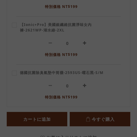
特別価格 NT$199
【Ionic+Pro】美國銀纖維抗菌淨味女內
褲-2621WP-湖水綠-2XL
特別価格 NT$199
德國抗菌除臭氣墊中筒襪-2593US-曜石黑-S/M
特別価格 NT$199
カートに追加
今すぐ購入