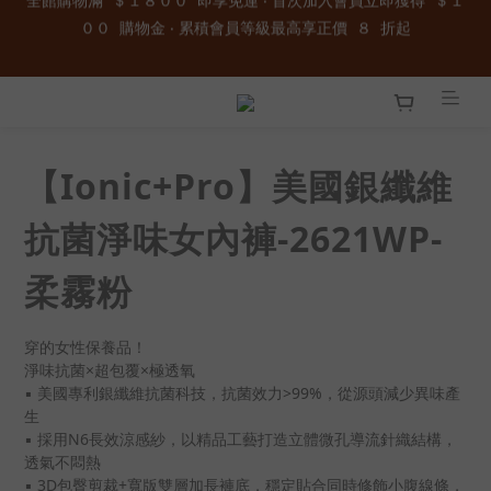
全館購物滿  ＄１８００  即享免運 ‧ 首次加入會員立即獲得  ＄１
加入官方LINE ID : @wau4368o 享額外秘密折扣
００  購物金 ‧ 累積會員等級最高享正價  ８  折起
全館購物滿  ＄１８００  即享免運 ‧ 首次加入會員立即獲得  ＄１
００  購物金 ‧ 累積會員等級最高享正價  ８  折起
【Ionic+Pro】美國銀纖維
抗菌淨味女內褲-2621WP-
柔霧粉
穿的女性保養品！
淨味抗菌×超包覆×極透氧
▪ 美國專利銀纖維抗菌科技，抗菌效力>99%，從源頭減少異味產
生
▪ 採用N6長效涼感紗，以精品工藝打造立體微孔導流針織結構，
透氣不悶熱
▪ 3D包臀剪裁+寬版雙層加長褲底，穩定貼合同時修飾小腹線條，