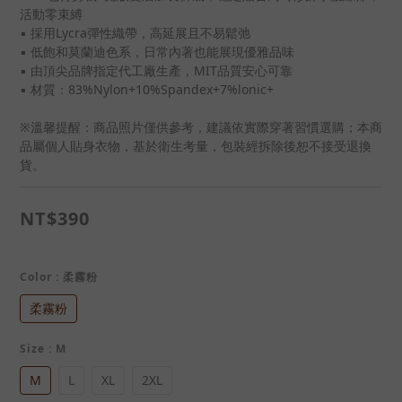
活動零束縛
▪ 採用Lycra彈性織帶，高延展且不易鬆弛
▪ 低飽和莫蘭迪色系，日常內著也能展現優雅品味
▪ 由頂尖品牌指定代工廠生產，MIT品質安心可靠
▪ 材質：83%Nylon+10%Spandex+7%lonic+
※溫馨提醒：商品照片僅供參考，建議依實際穿著習慣選購；本商
品屬個人貼身衣物，基於衛生考量，包裝經拆除後恕不接受退換
貨。
NT$390
Color
: 柔霧粉
柔霧粉
Size
: M
M
L
XL
2XL