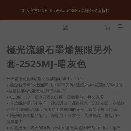
全館購物滿  ＄１８００  即享免運 ‧ 首次加入會員立即獲得  ＄１
加入官方LINE ID : @wau4368o 享額外秘密折扣
００  購物金 ‧ 累積會員等級最高享正價  ８  折起
全館購物滿  ＄１８００  即享免運 ‧ 首次加入會員立即獲得  ＄１
００  購物金 ‧ 累積會員等級最高享正價  ８  折起
極光流線石墨烯無限男外
套-2525MJ-暗灰色
升溫蓄暖×流線顯瘦×紐結時尚 All-In-One
▪ 黑金石墨烯9大機能科技：瞬間升溫×遠紅外線×抗菌x抗螨x抗寒
x抗皺抗磨×高阻燃×抗靜電×抗UV
▪ CLO值1.77，實測升溫5.87度，高效蓄熱、持久保暖
▪ 首款紐結提花泡泡布：靈感源自「邊際極光」流線光影，立體紋
理與溫潤觸感交織，彷彿穿上會移動的光芒，時尚感瞬間拉滿
▪ 同步時裝周精品配色：深藍黑 × 暗灰色，高級低調、撐起紳士
挺拔魅力
▪ 材質成份：表布94%Polyester(含石墨烯)+6%Spandex；配布