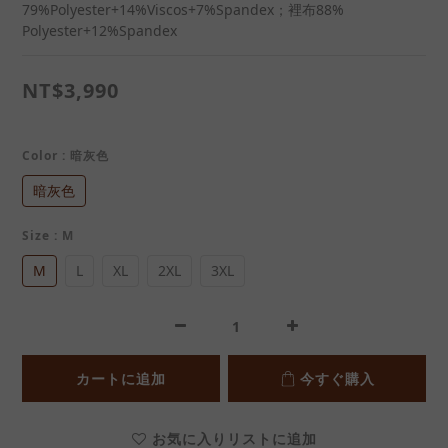
79%Polyester+14%Viscos+7%Spandex；裡布88% 
Polyester+12%Spandex
NT$3,990
Color
: 暗灰色
暗灰色
Size
: M
M
L
XL
2XL
3XL
カートに追加
今すぐ購入
お気に入りリストに追加