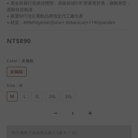
▪ 黃金剪裁打造絕佳體態，肩線前傾5/8"穿著更舒適，修飾身型，
盡顯自信氣場
▪ 嚴選MIT頂尖運動品牌指定代工廠生產
▪ 材質：89%Polyester(Ionic+ Botanical)+11%Spandex
NT$890
Color
: 灰褐棕
灰褐棕
Size
: M
M
L
XL
2XL
3XL
割引価格で追加商品購入
(最大 1 点)