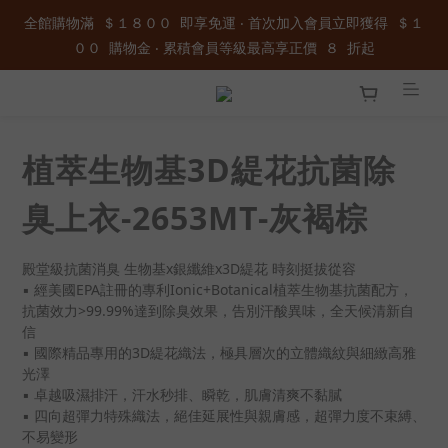
全館購物滿  ＄１８００  即享免運 ‧ 首次加入會員立即獲得  ＄１
全館購物滿  ＄１８００  即享免運 ‧ 首次加入會員立即獲得  ＄１
００  購物金 ‧ 累積會員等級最高享正價  ８  折起
００  購物金 ‧ 累積會員等級最高享正價  ８  折起
加入官方LINE ID : @wau4368o 享額外秘密折扣
植萃生物基3D緹花抗菌除
全館購物滿  ＄１８００  即享免運 ‧ 首次加入會員立即獲得  ＄１
００  購物金 ‧ 累積會員等級最高享正價  ８  折起
臭上衣-2653MT-灰褐棕
殿堂級抗菌消臭 生物基x銀纖維x3D緹花 時刻挺拔從容
▪ 經美國EPA註冊的專利Ionic+Botanical植萃生物基抗菌配方，
抗菌效力>99.99%達到除臭效果，告別汗酸異味，全天候清新自
信
▪ 國際精品專用的3D緹花織法，極具層次的立體織紋與細緻高雅
光澤
▪ 卓越吸濕排汗，汗水秒排、瞬乾，肌膚清爽不黏膩
▪ 四向超彈力特殊織法，絕佳延展性與親膚感，超彈力度不束縛、
不易變形