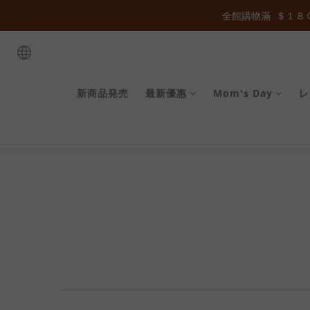
全館購物滿  ＄１８０
全館購物滿  ＄１８０
全館購物滿  ＄１８０
新商品発売
最新優惠
Mom's Day
レ