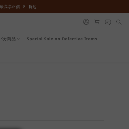
最高享正價  ８  折起
最高享正價  ８  折起
最高享正價  ８  折起
パカ商品
Special Sale on Defective Items
prev
next