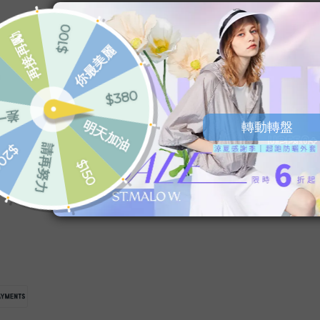
SERVICE
WHOESALE
• ご購入の流れ
•
法人・大口注文
•
会員制度のご案内
•
卸販売（おろしはんばい）
• お支払い・配送について
•
ギフトカスタマイズサービ
• 返品・交換について
ス
•
メディアとの共同企画（き
ょうどうきかく）