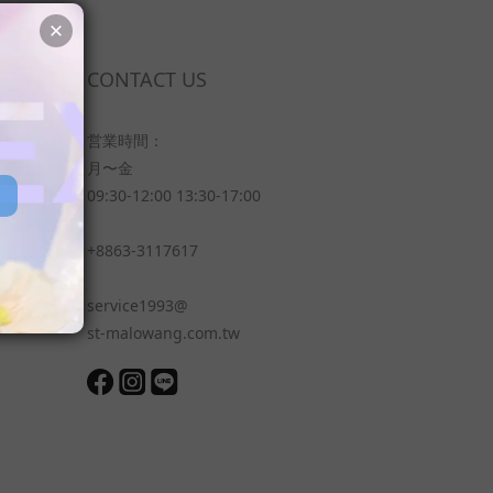
CONTACT US
営業時間：
月〜金
09:30-12:00 13:30-17:00
+8863-3117617
service1993@
st-malowang.com.tw