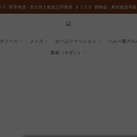
０  即享免運 ‧ 首次加入會員立即獲得  ＄１００  購物金 ‧ 累積會員等級
０  即享免運 ‧ 首次加入會員立即獲得  ＄１００  購物金 ‧ 累積會員等級
加入官方LINE ID : @wau4368o 享額外秘密折扣
０  即享免運 ‧ 首次加入會員立即獲得  ＄１００  購物金 ‧ 累積會員等級
ディース
メンズ
ホームファッション
ペルー製アル
素材（そざい）