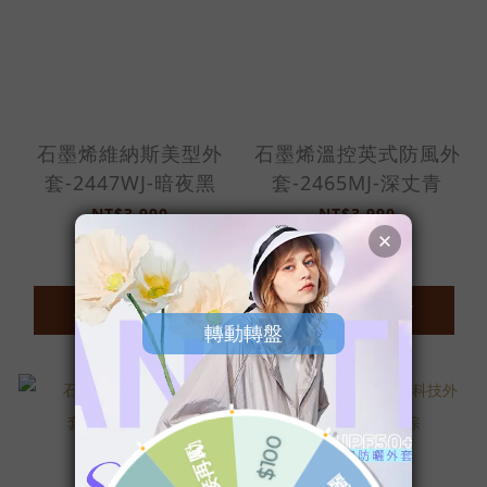
石墨烯維納斯美型外
石墨烯溫控英式防風外
套-2447WJ-暗夜黑
套-2465MJ-深丈青
NT$3,990
NT$3,990
ADD TO CART
ADD TO CART