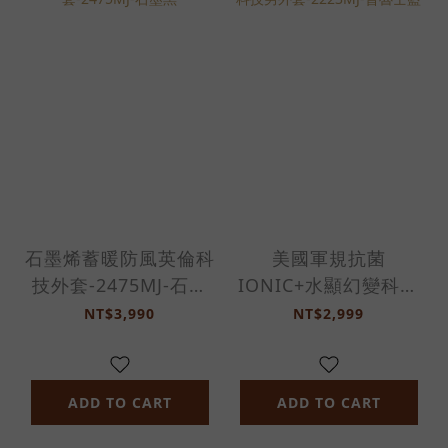
石墨烯蓄暖防風英倫科
美國軍規抗菌
技外套-2475MJ-石墨
IONIC+水顯幻變科技
黑
男外套-2223MJ-普魯
NT$3,990
NT$2,999
士藍
ADD TO CART
ADD TO CART