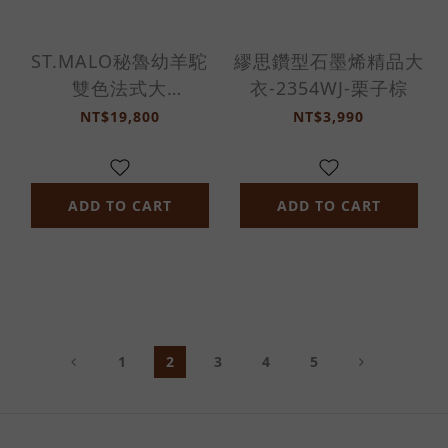
ST.MALO秘魯幼羊駝
繆思鑽型石墨烯精品大
雙色法式大
衣-2354WJ-栗子棕
衣-2308WC-橄欖綠/
NT$19,800
NT$3,990
燕麥棕
ADD TO CART
ADD TO CART
1
2
3
4
5